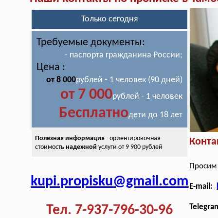
Только сегодня
Требуемые документы:
- паспорта гражданина России;
Цена :
от 8 000
рублей - 1 человек (90 дней)
от 7 000
рублей - 1 человек
Бесплатно
дети до 18 лет
Полезная информация
- ориентировочная
Конта
стоимость
надежной
услуги от 9 900 рублей
Просим 
kupi.propisku@gmail.com
E-mail:
Тел. 7-937-796-30-96
Telegra