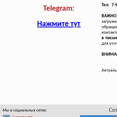
Тел: 7-
Telegram:
ВАЖНО
загруж
Нажмите тут
обращен
контакт
в пись
для уто
ВНИМАНИ
Актуаль
Со
Мы в социальных сетях: